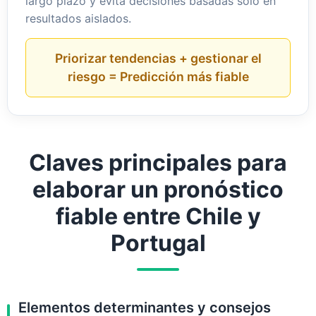
largo plazo y evita decisiones basadas solo en
resultados aislados.
Priorizar tendencias + gestionar el
riesgo = Predicción más fiable
Claves principales para
elaborar un pronóstico
fiable entre Chile y
Portugal
Elementos determinantes y consejos