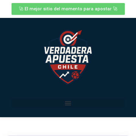
🚀 El mejor sitio del momento para apostar 🚀
Los Mejores Sitios de Apuestas Deportivas en Chile
Por deporte