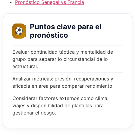
Pronóstico Senegal vs Francia
Puntos clave para el
⚽
pronóstico
Evaluar continuidad táctica y mentalidad de
grupo para separar lo circunstancial de lo
estructural.
Analizar métricas: presión, recuperaciones y
eficacia en área para comparar rendimiento.
Considerar factores externos como clima,
viajes y disponibilidad de plantillas para
gestionar el riesgo.