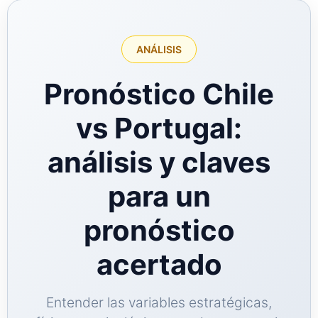
Por competición
Deportes españoles
ANÁLISIS
Pronóstico Chile
vs Portugal:
análisis y claves
para un
pronóstico
acertado
Entender las variables estratégicas,