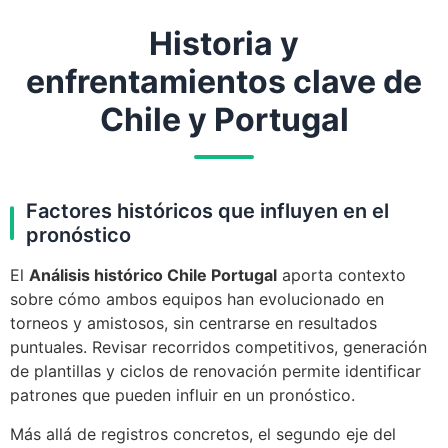
Historia y
enfrentamientos clave de
Chile y Portugal
Factores históricos que influyen en el
pronóstico
El
Análisis histórico Chile Portugal
aporta contexto
sobre cómo ambos equipos han evolucionado en
torneos y amistosos, sin centrarse en resultados
puntuales. Revisar recorridos competitivos, generación
de plantillas y ciclos de renovación permite identificar
patrones que pueden influir en un pronóstico.
Más allá de registros concretos, el segundo eje del