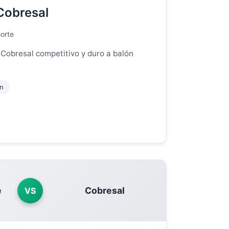
Cobresal
norte
 Cobresal competitivo y duro a balón
ón
e
Cobresal
VS