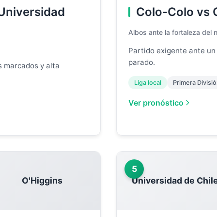
 Universidad
Colo-Colo vs 
Albos ante la fortaleza del 
Partido exigente ante un
parado.
s marcados y alta
Liga local
Primera Divisi
Ver pronóstico
5
O'Higgins
Universidad de Chil