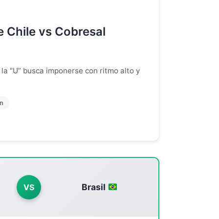
e Chile vs Cobresal
 la “U” busca imponerse con ritmo alto y
ón
Brasil
VS