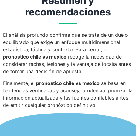
Resumen y
recomendaciones
El análisis profundo confirma que se trata de un duelo
equilibrado que exige un enfoque multidimensional:
estadística, táctica y contexto. Para cerrar, el
pronostico chile vs mexico
recoge la necesidad de
considerar rachas, lesiones y la ventaja de localía antes
de tomar una decisión de apuesta.
Finalmente, el
pronostico chile vs mexico
se basa en
tendencias verificadas y aconseja prudencia: priorizar la
información actualizada y las fuentes confiables antes
de emitir cualquier pronóstico definitivo.