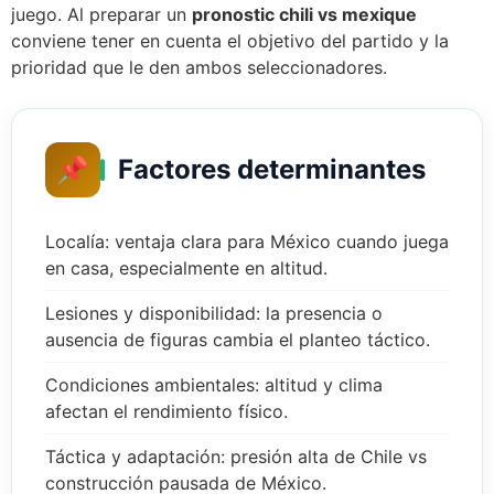
juego. Al preparar un
pronostic chili vs mexique
conviene tener en cuenta el objetivo del partido y la
prioridad que le den ambos seleccionadores.
📌
Factores determinantes
Localía: ventaja clara para México cuando juega
en casa, especialmente en altitud.
Lesiones y disponibilidad: la presencia o
ausencia de figuras cambia el planteo táctico.
Condiciones ambientales: altitud y clima
afectan el rendimiento físico.
Táctica y adaptación: presión alta de Chile vs
construcción pausada de México.