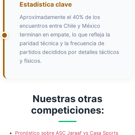
Estadística clave
Aproximadamente el 40% de los
encuentros entre Chile y México
terminan en empate, lo que refleja la
paridad técnica y la frecuencia de
partidos decididos por detalles tácticos
y físicos.
Nuestras otras
competiciones:
Pronóstico sobre ASC Jaraaf vs Casa Sports