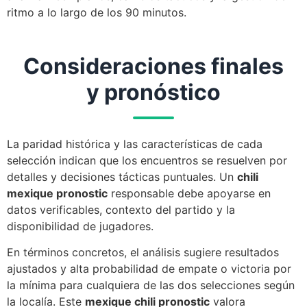
ritmo a lo largo de los 90 minutos.
Consideraciones finales
y pronóstico
La paridad histórica y las características de cada
selección indican que los encuentros se resuelven por
detalles y decisiones tácticas puntuales. Un
chili
mexique pronostic
responsable debe apoyarse en
datos verificables, contexto del partido y la
disponibilidad de jugadores.
En términos concretos, el análisis sugiere resultados
ajustados y alta probabilidad de empate o victoria por
la mínima para cualquiera de las dos selecciones según
la localía. Este
mexique chili pronostic
valora