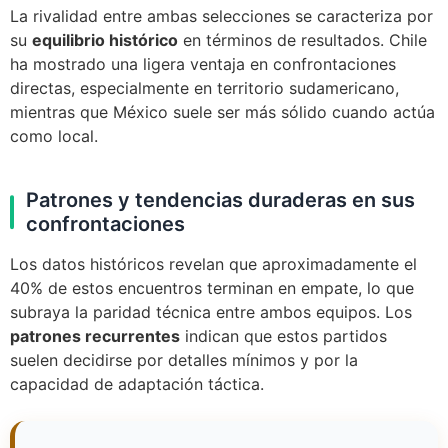
La rivalidad entre ambas selecciones se caracteriza por
su
equilibrio histórico
en términos de resultados. Chile
ha mostrado una ligera ventaja en confrontaciones
directas, especialmente en territorio sudamericano,
mientras que México suele ser más sólido cuando actúa
como local.
Patrones y tendencias duraderas en sus
confrontaciones
Los datos históricos revelan que aproximadamente el
40% de estos encuentros terminan en empate, lo que
subraya la paridad técnica entre ambos equipos. Los
patrones recurrentes
indican que estos partidos
suelen decidirse por detalles mínimos y por la
capacidad de adaptación táctica.