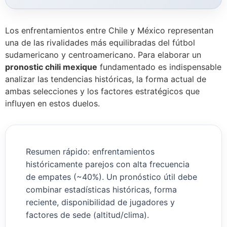
Los enfrentamientos entre Chile y México representan
una de las rivalidades más equilibradas del fútbol
sudamericano y centroamericano. Para elaborar un
pronostic chili mexique
fundamentado es indispensable
analizar las tendencias históricas, la forma actual de
ambas selecciones y los factores estratégicos que
influyen en estos duelos.
Resumen rápido: enfrentamientos
históricamente parejos con alta frecuencia
de empates (~40%). Un pronóstico útil debe
combinar estadísticas históricas, forma
reciente, disponibilidad de jugadores y
factores de sede (altitud/clima).