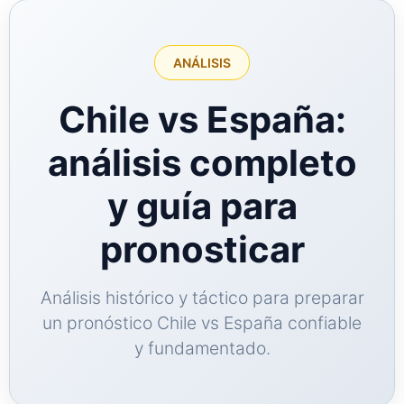
Por competición
Deportes españoles
ANÁLISIS
Chile vs España:
análisis completo
y guía para
pronosticar
Análisis histórico y táctico para preparar
un pronóstico Chile vs España confiable
y fundamentado.